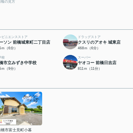
情報の見方
ンビニエンスストア
ドラッグストア
ーソン 前橋城東町二丁目店
クスリのアオキ 城東店
45ｍ（6分）
468ｍ（6分）
学校
スーパー
橋市立みずき中学校
ヤオコー 前橋日吉店
55ｍ（9分）
811ｍ（11分）
前橋市富士見町小暮