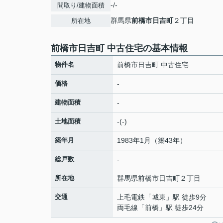
-/-
間取り/建物面積
群馬県
前橋市
日吉町
２丁目
所在地
前橋市日吉町 中古住宅の基本情報
物件名
前橋市日吉町 中古住宅
価格
-
建物面積
-
土地面積
-(-)
築年月
1983年1月（築43年）
総戸数
-
所在地
群馬県
前橋市
日吉町
２丁目
交通
上毛電鉄
「
城東
」駅 徒歩9分
両毛線
「
前橋
」駅 徒歩24分