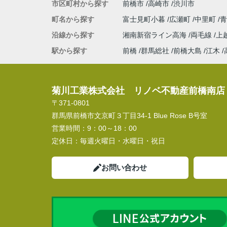
市区町村から探す
前橋市
高崎市
渋川市
町名から探す
富士見町小暮
広瀬町
中里町
沿線から探す
湘南新宿ライン高海
両毛線
上
駅から探す
前橋
群馬総社
前橋大島
江木
菊川工業株式会社 リノベ不動産前橋南店
〒371-0801
群馬県前橋市文京町３丁目34‐1 Blue Rose B号室
営業時間：
9：00～18：00
定休日：
毎週火曜日・水曜日・祝日
お問い合わせ