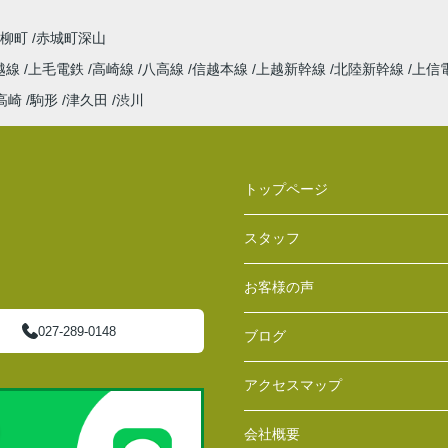
青柳町
赤城町深山
越線
上毛電鉄
高崎線
八高線
信越本線
上越新幹線
北陸新幹線
上信
高崎
駒形
津久田
渋川
トップページ
スタッフ
お客様の声
027-289-0148
ブログ
アクセスマップ
会社概要