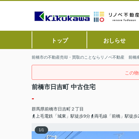
トップ
おしらせ
前橋市の不動産売却・買取のことならリノベ不動産 前橋
この物
前橋市日吉町 中古住宅
-
群馬県
前橋市
日吉町
２丁目
上毛電鉄「城東」駅徒歩9分
両毛線「前橋」駅徒歩2
1
/
1