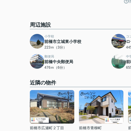
周辺施設
小学校
コ
前橋市立城東小学校
ロ
223ｍ（3分）
4
郵便局
中
前橋中央郵便局
前
476ｍ（6分）
6
近隣の物件
前橋市広瀬町２丁目
前橋市青柳町