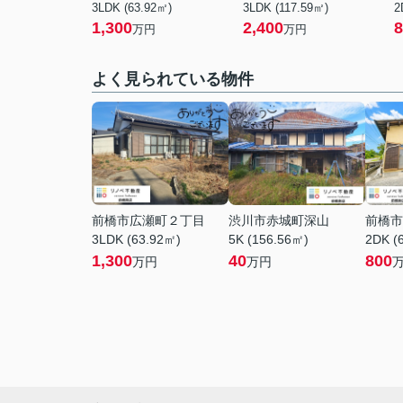
3LDK (63.92㎡)
3LDK (117.59㎡)
2
1,300
2,400
8
万円
万円
よく見られている物件
前橋市広瀬町２丁目
渋川市赤城町深山
前橋市
3LDK (63.92㎡)
5K (156.56㎡)
2DK (
1,300
40
800
万円
万円