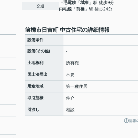
上毛電鉄
「
城東
」駅 徒歩9分
交通
両毛線
「
前橋
」駅 徒歩24分
前橋市日吉町 中古住宅の詳細情報
設備条件
設備(その他)
-
土地権利
所有権
国土法届出
不要
用途地域
第一種住居
取引態様
仲介
引渡し
相談
情報