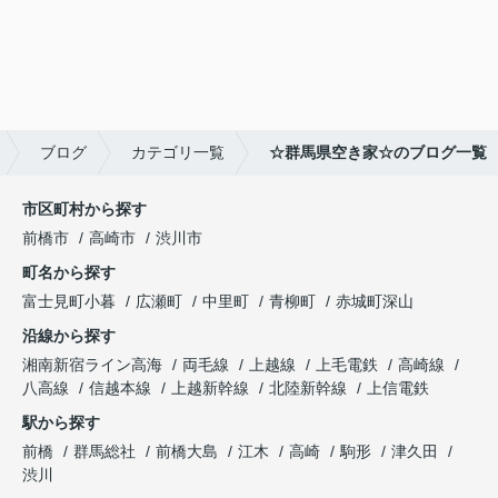
ブログ
カテゴリ一覧
☆群馬県空き家☆のブログ一覧
市区町村から探す
前橋市
高崎市
渋川市
町名から探す
富士見町小暮
広瀬町
中里町
青柳町
赤城町深山
沿線から探す
湘南新宿ライン高海
両毛線
上越線
上毛電鉄
高崎線
八高線
信越本線
上越新幹線
北陸新幹線
上信電鉄
駅から探す
前橋
群馬総社
前橋大島
江木
高崎
駒形
津久田
渋川