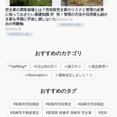
空き家の買取相場とは？売却前
空き家のリスクと管理の必要
に知っておきたい基礎知識 空
性！管理の方法や活用策も紹介
き家を早期に手放し損しないた
2026.01.19
めの判断軸
☆群馬県空き家☆
2026.01.20
☆群馬県空き家☆
おすすめのカテゴリ
**staffblog**
今日は何の日？
☆施工中☆
☆遺品整理☆
☆Renovation☆
☆価格改定しました！☆
おすすめのタグ
#前橋市売却相談
#前橋市売却査定
#高崎市売却相談
#高崎市不動産査定
#群馬県 前橋市 高崎市 空き家
#売却