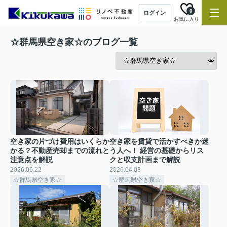
0
ログイン
お気に入り
☆群馬県空き家☆のブログ一覧
空き家の片づけ費用はいくらか
空き家を賃貸で活かすべきか迷
かる？不動産売却までの流れと
う人へ！ 経営の基礎からリス
注意点を解説
クと収支計画まで解説
2026.06.22
2026.04.03
☆群馬県空き家☆
☆群馬県空き家☆