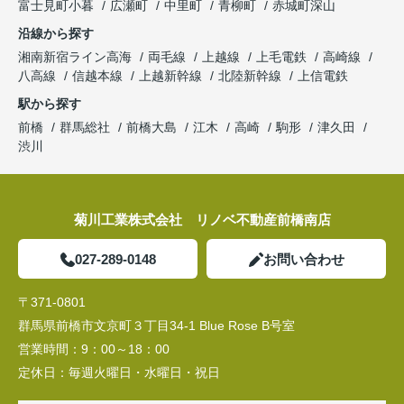
富士見町小暮
広瀬町
中里町
青柳町
赤城町深山
沿線から探す
湘南新宿ライン高海
両毛線
上越線
上毛電鉄
高崎線
八高線
信越本線
上越新幹線
北陸新幹線
上信電鉄
駅から探す
前橋
群馬総社
前橋大島
江木
高崎
駒形
津久田
渋川
菊川工業株式会社 リノベ不動産前橋南店
027-289-0148
お問い合わせ
〒371-0801
群馬県前橋市文京町３丁目34‐1 Blue Rose B号室
営業時間：
9：00～18：00
定休日：
毎週火曜日・水曜日・祝日