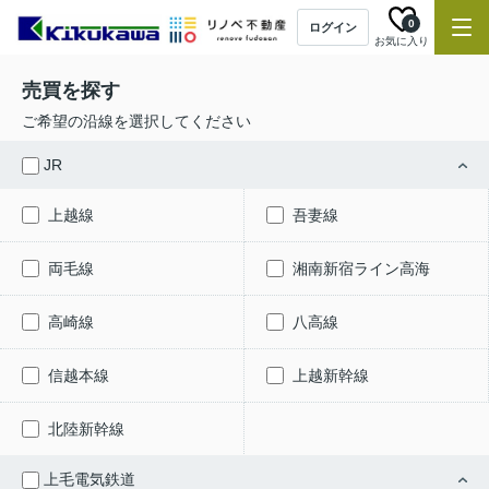
0
ログイン
お気に入り
売買を探す
ご希望の沿線を選択してください
JR
上越線
吾妻線
両毛線
湘南新宿ライン高海
高崎線
八高線
信越本線
上越新幹線
北陸新幹線
上毛電気鉄道