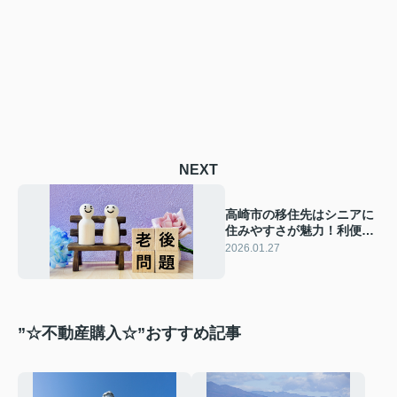
NEXT
高崎市の移住先はシニアに
住みやすさが魅力！利便性
やサポート体制も紹介
2026.01.27
”☆不動産購入☆”おすすめ記事