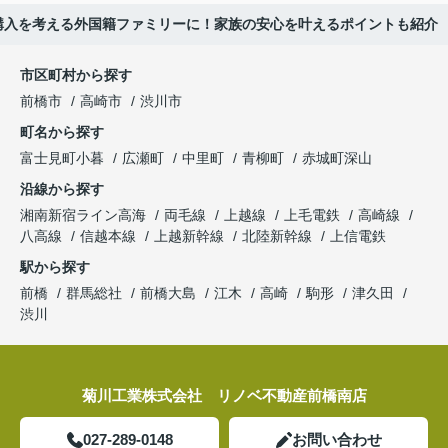
購入を考える外国籍ファミリーに！家族の安心を叶えるポイントも紹介
市区町村から探す
前橋市
高崎市
渋川市
町名から探す
富士見町小暮
広瀬町
中里町
青柳町
赤城町深山
沿線から探す
湘南新宿ライン高海
両毛線
上越線
上毛電鉄
高崎線
八高線
信越本線
上越新幹線
北陸新幹線
上信電鉄
駅から探す
前橋
群馬総社
前橋大島
江木
高崎
駒形
津久田
渋川
菊川工業株式会社 リノベ不動産前橋南店
027-289-0148
お問い合わせ