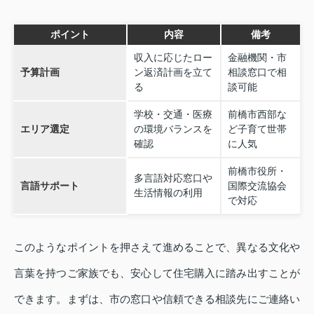
ポイント
内容
備考
収入に応じたロー
金融機関・市
予算計画
ン返済計画を立て
相談窓口で相
る
談可能
学校・交通・医療
前橋市西部な
エリア選定
の環境バランスを
ど子育て世帯
確認
に人気
前橋市役所・
多言語対応窓口や
言語サポート
国際交流協会
生活情報の利用
で対応
このようなポイントを押さえて進めることで、異なる文化や
言葉を持つご家族でも、安心して住宅購入に踏み出すことが
できます。まずは、市の窓口や信頼できる相談先にご連絡い