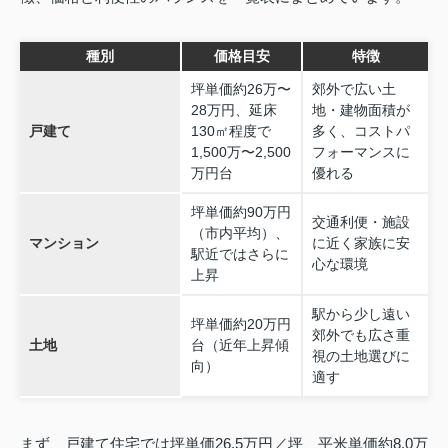
種別
価格目安
特徴
坪単価約26万〜
郊外で広い土
28万円、延床
地・建物面積が
戸建て
130㎡程度で
多く、コストパ
1,500万〜2,500
フォーマンスに
万円台
優れる
坪単価約90万円
交通利便・施設
（市内平均）、
マンション
に近く家族に安
駅近ではさらに
心な環境
上昇
駅から少し遠い
坪単価約20万円
郊外でも広さ重
土地
台（近年上昇傾
視の土地選びに
向）
適す
まず、戸建て住宅では坪単価26.5万円／坪、平米単価約8.0万