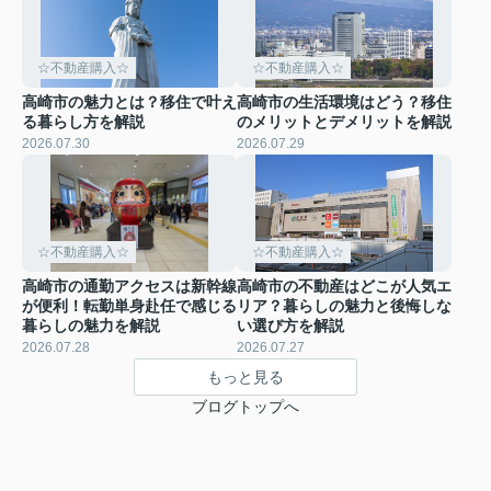
☆不動産購入☆
☆不動産購入☆
高崎市の魅力とは？移住で叶え
高崎市の生活環境はどう？移住
る暮らし方を解説
のメリットとデメリットを解説
2026.07.30
2026.07.29
☆不動産購入☆
☆不動産購入☆
高崎市の通勤アクセスは新幹線
高崎市の不動産はどこが人気エ
が便利！転勤単身赴任で感じる
リア？暮らしの魅力と後悔しな
暮らしの魅力を解説
い選び方を解説
2026.07.28
2026.07.27
もっと見る
ブログトップへ