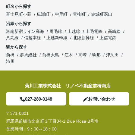
町名から探す
富士見町小暮
広瀬町
中里町
青柳町
赤城町深山
沿線から探す
湘南新宿ライン高海
両毛線
上越線
上毛電鉄
高崎線
八高線
信越本線
上越新幹線
北陸新幹線
上信電鉄
駅から探す
前橋
群馬総社
前橋大島
江木
高崎
駒形
津久田
渋川
菊川工業株式会社 リノベ不動産前橋南店
027-289-0148
お問い合わせ
〒371-0801
群馬県前橋市文京町３丁目34‐1 Blue Rose B号室
営業時間：
9：00～18：00