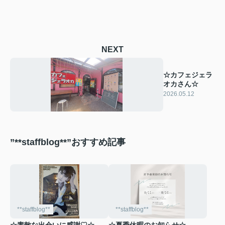
NEXT
☆カフェジェラ
オカさん☆
2026.05.12
”**staffblog**”おすすめ記事
**staffblog**
**staffblog**
☆素敵な出会いに感謝♡☆
☆夏季休暇のお知らせ☆