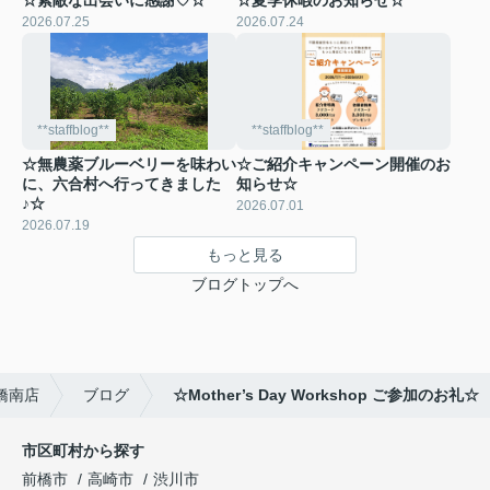
2026.07.25
2026.07.24
**staffblog**
**staffblog**
☆無農薬ブルーベリーを味わい
☆ご紹介キャンペーン開催のお
に、六合村へ行ってきました
知らせ☆
♪☆
2026.07.01
2026.07.19
もっと見る
ブログトップへ
橋南店
ブログ
☆Mother’s Day Workshop ご参加のお礼☆
市区町村から探す
前橋市
高崎市
渋川市