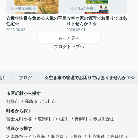
☆不動産売却☆
☆不動産売却☆
☆近年注目を集める人気の平屋
☆空き家の管理でお困りではあ
住宅☆
りませんか？☆
2026.06.03
2026.06.01
もっと見る
ブログトップへ
南店
ブログ
☆空き家の管理でお困りではありませんか？☆
市区町村から探す
前橋市
高崎市
渋川市
町名から探す
富士見町小暮
広瀬町
中里町
青柳町
赤城町深山
沿線から探す
湘南新宿ライン高海
両毛線
上越線
上毛電鉄
高崎線