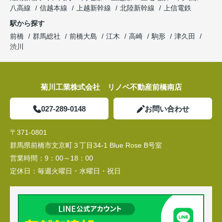
八高線
信越本線
上越新幹線
北陸新幹線
上信電鉄
駅から探す
前橋
群馬総社
前橋大島
江木
高崎
駒形
津久田
渋川
菊川工業株式会社 リノベ不動産前橋南店
027-289-0148
お問い合わせ
〒371-0801
群馬県前橋市文京町３丁目34‐1 Blue Rose B号室
営業時間：
9：00～18：00
定休日：
毎週火曜日・水曜日・祝日