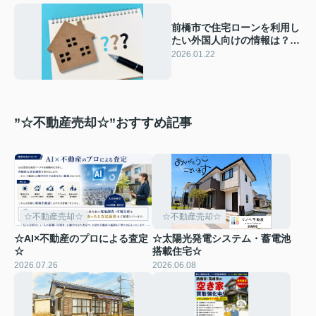
前橋市で住宅ローンを利用し
たい外国人向けの情報は？家
探しや手続きの流れを紹介
2026.01.22
”☆不動産売却☆”おすすめ記事
☆不動産売却☆
☆不動産売却☆
☆AI×不動産のプロによる査定
☆太陽光発電システム・蓄電池
☆
搭載住宅☆
2026.07.26
2026.06.08