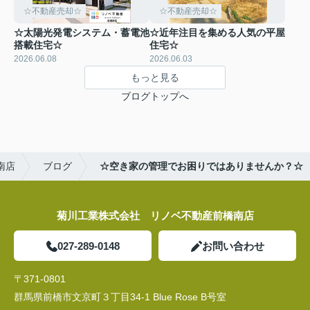
☆不動産売却☆
☆不動産売却☆
☆太陽光発電システム・蓄電池
☆近年注目を集める人気の平屋
搭載住宅☆
住宅☆
2026.06.08
2026.06.03
もっと見る
ブログトップへ
南店
ブログ
☆空き家の管理でお困りではありませんか？☆
菊川工業株式会社 リノベ不動産前橋南店
027-289-0148
お問い合わせ
〒371-0801
群馬県前橋市文京町３丁目34‐1 Blue Rose B号室