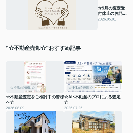
☆5月の査定受
付休止のお詫び
☆
2026.05.01
”☆不動産売却☆”おすすめ記事
☆不動産売却☆
☆不動産売却☆
☆不動産査定をご検討中の皆様
☆AI×不動産のプロによる査定
へ☆
☆
2026.08.09
2026.07.26