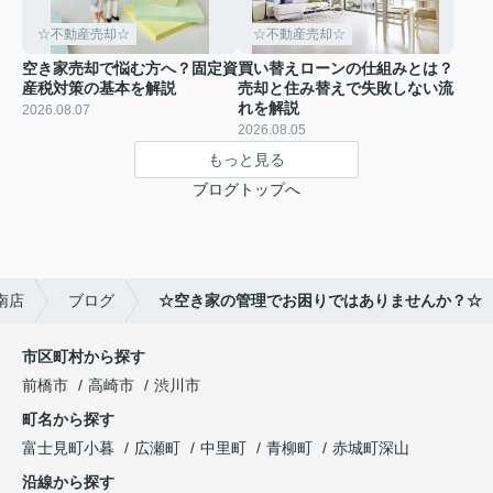
☆不動産売却☆
☆不動産売却☆
空き家売却で悩む方へ？固定資
買い替えローンの仕組みとは？
産税対策の基本を解説
売却と住み替えで失敗しない流
れを解説
2026.08.07
2026.08.05
もっと見る
ブログトップへ
南店
ブログ
☆空き家の管理でお困りではありませんか？☆
市区町村から探す
前橋市
高崎市
渋川市
町名から探す
富士見町小暮
広瀬町
中里町
青柳町
赤城町深山
沿線から探す