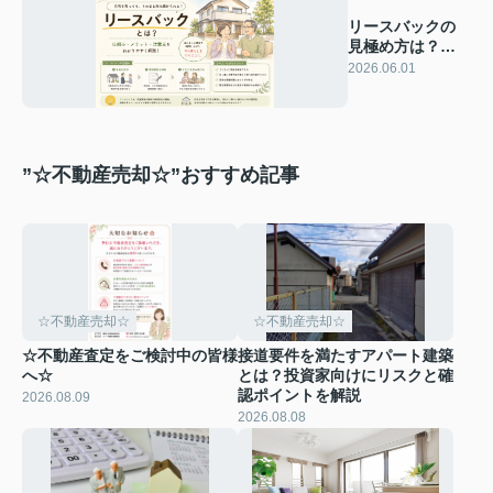
リースバックの
見極め方は？買
取業者の比較ポ
2026.06.01
イントを解説
”☆不動産売却☆”おすすめ記事
☆不動産売却☆
☆不動産売却☆
☆不動産査定をご検討中の皆様
接道要件を満たすアパート建築
へ☆
とは？投資家向けにリスクと確
認ポイントを解説
2026.08.09
2026.08.08