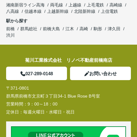
湘南新宿ライン高海
両毛線
上越線
上毛電鉄
高崎線
八高線
信越本線
上越新幹線
北陸新幹線
上信電鉄
駅から探す
前橋
群馬総社
前橋大島
江木
高崎
駒形
津久田
渋川
菊川工業株式会社 リノベ不動産前橋南店
027-289-0148
お問い合わせ
〒371-0801
群馬県前橋市文京町３丁目34‐1 Blue Rose B号室
営業時間：
9：00～18：00
定休日：
毎週火曜日・水曜日・祝日