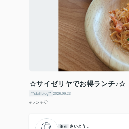
☆サイゼリヤでお得ランチ♪☆
**staffblog**
2026.06.23
#ランチ♡
さいとう 。
筆者