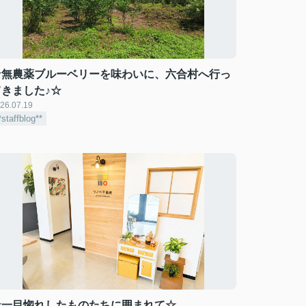
☆無農薬ブルーベリーを味わいに、六合村へ行っ
てきました♪☆
26.07.19
*staffblog**
☆一目惚れしたものたちに囲まれて☆