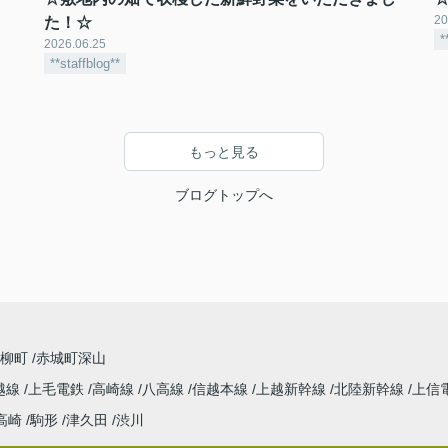
20
た！☆
*
2026.06.25
**staffblog**
もっと見る
ブログトップへ
青柳町
赤城町深山
越線
上毛電鉄
高崎線
八高線
信越本線
上越新幹線
北陸新幹線
上信
高崎
駒形
津久田
渋川