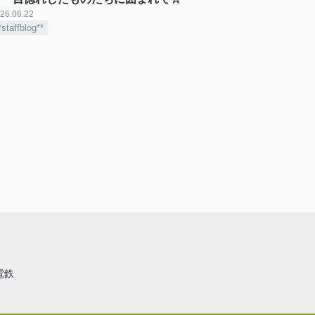
26.06.22
*staffblog**
電鉄