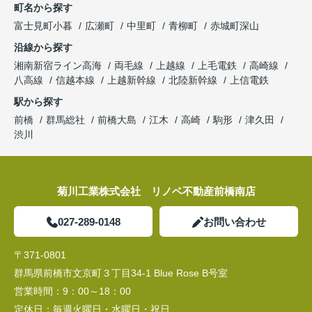
町名から探す
富士見町小暮
広瀬町
中里町
青柳町
赤城町深山
沿線から探す
湘南新宿ライン高海
両毛線
上越線
上毛電鉄
高崎線
八高線
信越本線
上越新幹線
北陸新幹線
上信電鉄
駅から探す
前橋
群馬総社
前橋大島
江木
高崎
駒形
津久田
渋川
菊川工業株式会社 リノベ不動産前橋南店
027-289-0148
お問い合わせ
〒371-0801
群馬県前橋市文京町３丁目34‐1 Blue Rose B号室
営業時間：
9：00～18：00
定休日：
毎週火曜日・水曜日・祝日