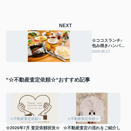
NEXT
☆ココスランチ♪
包み焼きハンバー
グとチョコミン党
2026.06.17
フェア☆
”☆不動産査定依頼☆”おすすめ記事
☆不動産査定依頼☆
☆不動産査定依頼☆
☆2026年7月 査定依頼状況☆
☆不動産査定の流れをご紹介し