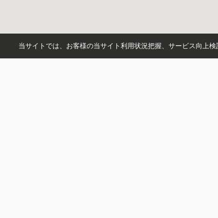
当サイトでは、お客様の当サイト利用状況把握、サービス向上検討
市区町村から探す
前橋市
高崎市
渋川市
町名から探す
富士見町小暮
広瀬町
中里町
沿線から探す
湘南新宿ライン高海
両毛線
上
駅から探す
前橋
群馬総社
前橋大島
江木
菊川工業株式会社 リノベ不動産前橋南店
〒371-0801
群馬県前橋市文京町３丁目34‐1 Blue Rose B号室
営業時間：
9：00～18：00
定休日：
毎週火曜日・水曜日・祝日