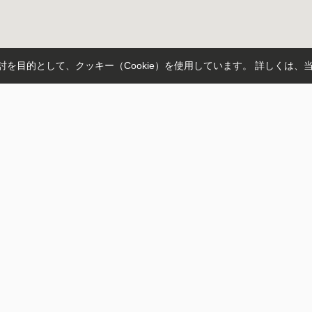
を目的として、クッキー（Cookie）を使用しています。
詳しくは、
青柳町
赤城町深山
越線
上毛電鉄
高崎線
八高線
信越本線
上越新幹線
北陸新幹線
上信
高崎
駒形
津久田
渋川
トップページ
スタッフ
お客様の声