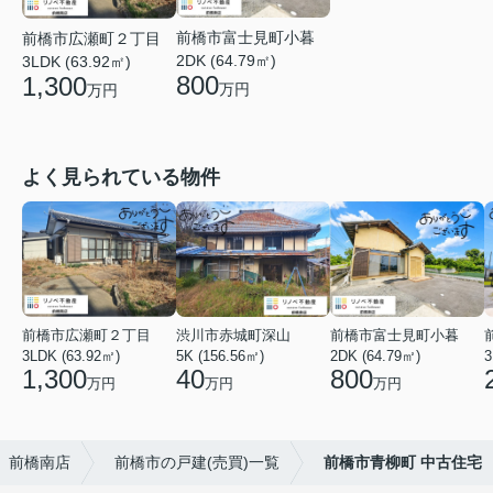
前橋市富士見町小暮
前橋市広瀬町２丁目
2DK (64.79㎡)
3LDK (63.92㎡)
800
1,300
万円
万円
よく見られている物件
前橋市広瀬町２丁目
渋川市赤城町深山
前橋市富士見町小暮
3LDK (63.92㎡)
5K (156.56㎡)
2DK (64.79㎡)
3
1,300
40
800
万円
万円
万円
 前橋南店
前橋市の戸建(売買)一覧
前橋市青柳町 中古住宅