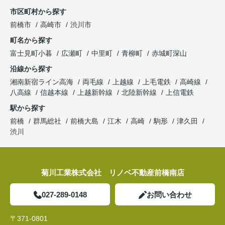
市区町村から探す
前橋市
高崎市
渋川市
町名から探す
富士見町小暮
広瀬町
中里町
青柳町
赤城町深山
沿線から探す
湘南新宿ライン高海
両毛線
上越線
上毛電鉄
高崎線
八高線
信越本線
上越新幹線
北陸新幹線
上信電鉄
駅から探す
前橋
群馬総社
前橋大島
江木
高崎
駒形
津久田
渋川
菊川工業株式会社 リノベ不動産前橋南店
027-289-0148
お問い合わせ
〒371-0801