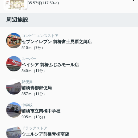
35.57坪(117.59㎡)
周辺施設
コンビニエンスストア
セブンイレブン 前橋富士見原之郷店
510ｍ（7分）
スーパー
ベイシア 前橋ふじみモール店
840ｍ（11分）
郵便局
前橋青柳郵便局
857ｍ（11分）
中学校
前橋市立南橘中学校
995ｍ（13分）
ドラッグストア
ウエルシア前橋青柳南店