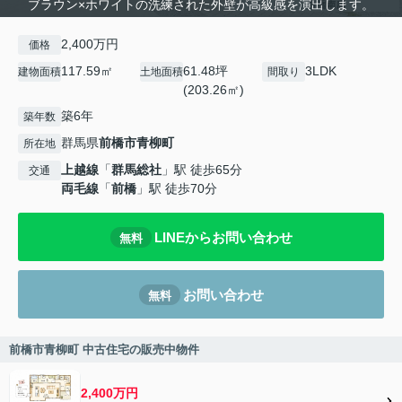
ブラウン×ホワイトの洗練された外壁が高級感を演出します。
2,400万円
価格
117.59㎡
61.48坪
3LDK
建物面積
土地面積
間取り
(203.26㎡)
築6年
築年数
群馬県
前橋市
青柳町
所在地
上越線
「
群馬総社
」駅 徒歩65分
交通
両毛線
「
前橋
」駅 徒歩70分
LINEからお問い合わせ
無料
お問い合わせ
無料
前橋市青柳町 中古住宅の販売中物件
2,400万円