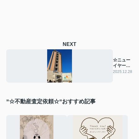
NEXT
☆ニュー
イヤー駅
伝☆
2025.12.28
”☆不動産査定依頼☆”おすすめ記事