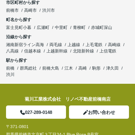
市区町村から探す
前橋市
高崎市
渋川市
町名から探す
富士見町小暮
広瀬町
中里町
青柳町
赤城町深山
沿線から探す
湘南新宿ライン高海
両毛線
上越線
上毛電鉄
高崎線
八高線
信越本線
上越新幹線
北陸新幹線
上信電鉄
駅から探す
前橋
群馬総社
前橋大島
江木
高崎
駒形
津久田
渋川
菊川工業株式会社 リノベ不動産前橋南店
027-289-0148
お問い合わせ
〒371-0801
群馬県前橋市文京町３丁目34‐1 Blue Rose B号室