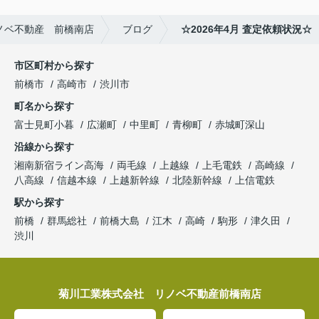
ノベ不動産 前橋南店
ブログ
☆2026年4月 査定依頼状況☆
市区町村から探す
前橋市
高崎市
渋川市
町名から探す
富士見町小暮
広瀬町
中里町
青柳町
赤城町深山
沿線から探す
湘南新宿ライン高海
両毛線
上越線
上毛電鉄
高崎線
八高線
信越本線
上越新幹線
北陸新幹線
上信電鉄
駅から探す
前橋
群馬総社
前橋大島
江木
高崎
駒形
津久田
渋川
菊川工業株式会社 リノベ不動産前橋南店