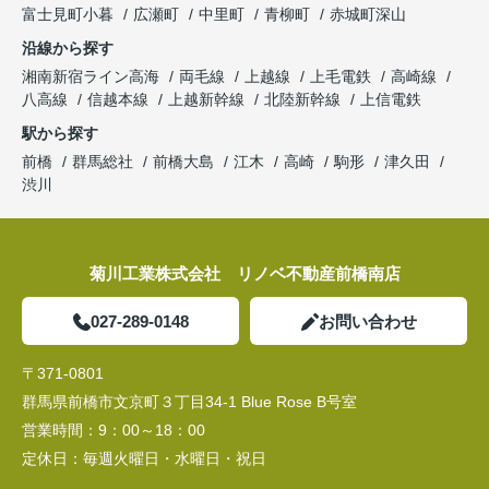
富士見町小暮
広瀬町
中里町
青柳町
赤城町深山
沿線から探す
湘南新宿ライン高海
両毛線
上越線
上毛電鉄
高崎線
八高線
信越本線
上越新幹線
北陸新幹線
上信電鉄
駅から探す
前橋
群馬総社
前橋大島
江木
高崎
駒形
津久田
渋川
菊川工業株式会社 リノベ不動産前橋南店
027-289-0148
お問い合わせ
〒371-0801
群馬県前橋市文京町３丁目34‐1 Blue Rose B号室
営業時間：
9：00～18：00
定休日：
毎週火曜日・水曜日・祝日