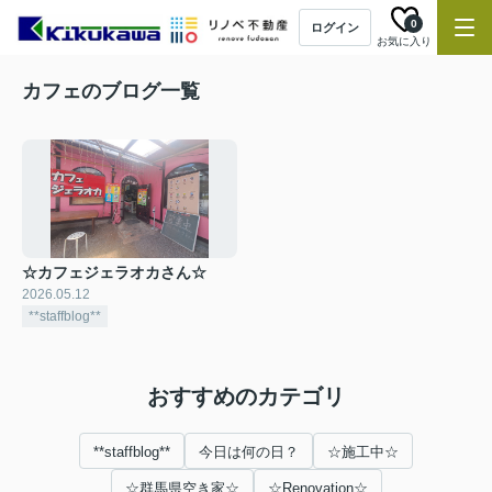
0
ログイン
お気に入り
カフェのブログ一覧
☆カフェジェラオカさん☆
2026.05.12
**staffblog**
おすすめのカテゴリ
**staffblog**
今日は何の日？
☆施工中☆
☆群馬県空き家☆
☆Renovation☆