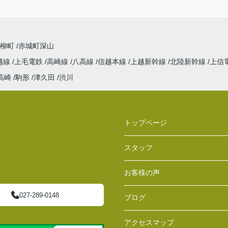
青柳町
赤城町深山
越線
上毛電鉄
高崎線
八高線
信越本線
上越新幹線
北陸新幹線
上信
高崎
駒形
津久田
渋川
トップページ
スタッフ
お客様の声
027-289-0148
ブログ
アクセスマップ