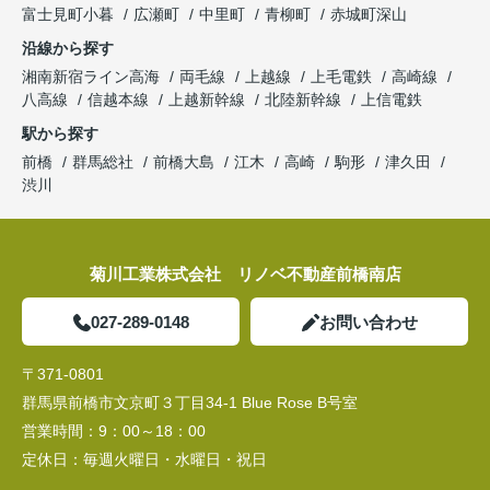
富士見町小暮
広瀬町
中里町
青柳町
赤城町深山
沿線から探す
湘南新宿ライン高海
両毛線
上越線
上毛電鉄
高崎線
八高線
信越本線
上越新幹線
北陸新幹線
上信電鉄
駅から探す
前橋
群馬総社
前橋大島
江木
高崎
駒形
津久田
渋川
菊川工業株式会社 リノベ不動産前橋南店
027-289-0148
お問い合わせ
〒371-0801
群馬県前橋市文京町３丁目34‐1 Blue Rose B号室
営業時間：
9：00～18：00
定休日：
毎週火曜日・水曜日・祝日