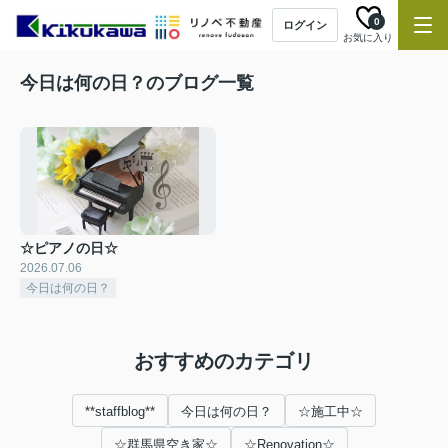
0
ログイン
お気に入り
今日は何の日？のブログ一覧
☆ピアノの日☆
2026.07.06
今日は何の日？
おすすめのカテゴリ
**staffblog**
今日は何の日？
☆施工中☆
☆群馬県空き家☆
☆Renovation☆